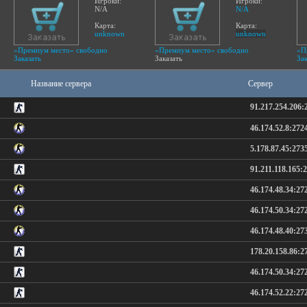
Игроки:
Игроки:
N/A
N/A
Карта:
Карта:
unknown
unknown
«Премиум место» свободно
«Премиум место» свободно
«П
Заказать
Заказать
Зак
Название сервера
Сервер
91.217.254.206:
46.174.52.8:272
5.178.87.45:273
91.211.118.165:
46.174.48.34:27
46.174.50.34:27
46.174.48.40:27
178.20.158.86:2
46.174.50.34:27
46.174.52.22:27