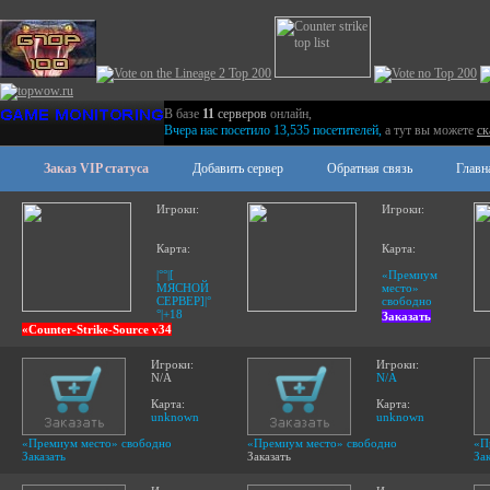
В базе
11
серверов
онлайн,
Вчера нас посетило 13,535 посетителей,
а тут вы можете
cк
Заказ VIP статуса
Добавить сервер
Обратная связь
Главн
Игроки:
Игроки:
Карта:
Карта:
|°°|[
«Премиум
МЯСНОЙ
место»
СЕРВЕР]|°
свободно
°|+18
Заказать
«Counter-Strike-Source v34
Игроки:
Игроки:
N/A
N/A
Карта:
Карта:
unknown
unknown
«Премиум место» свободно
«Премиум место» свободно
«П
Заказать
Заказать
Зак